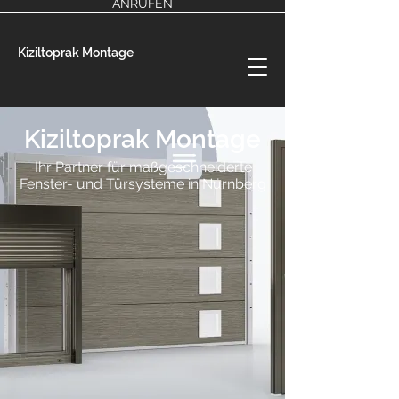
ANRUFEN
Kiziltoprak Montage
Kiziltoprak Montage
Ihr Partner für maßgeschneiderte
Fenster- und Türsysteme in Nürnberg